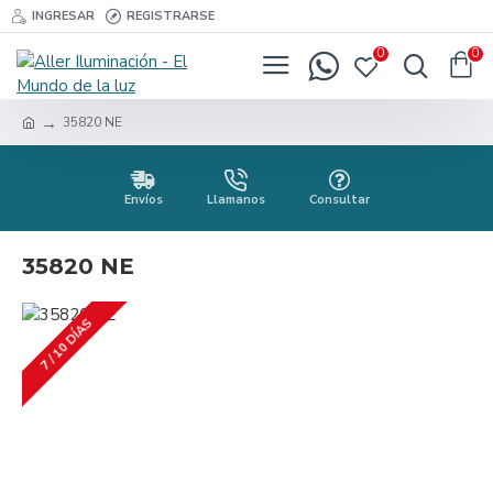
INGRESAR
REGISTRARSE
0
0
35820 NE
Envíos
Llamanos
Consultar
35820 NE
7 / 10 DÍAS