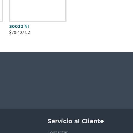
30032 NI
30160 NE
$79,407.82
$79,959.07
Servicio al Cliente
Contactar