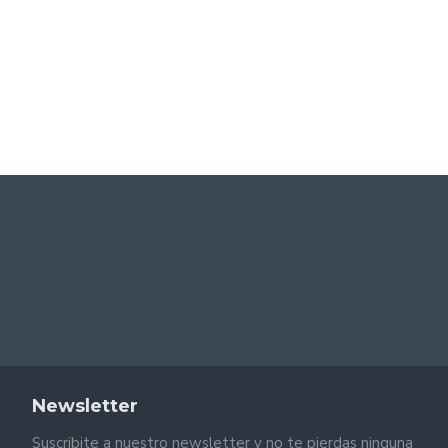
30300 NC
$124,727.36
Newsletter
Suscribite a nuestro newsletter y no te pierdas ninguna