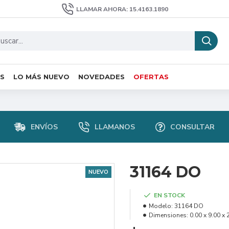
LLAMAR AHORA: 15.4163.1890
S
LO MÁS NUEVO
NOVEDADES
OFERTAS
ENVÍOS
LLAMANOS
CONSULTAR
31164 DO
NUEVO
EN STOCK
Modelo:
31164 DO
Dimensiones:
0.00 x 9.00 x 