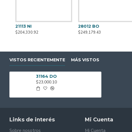
Disponible en 3 colores: Dorado - Plateado - Rosa Gold
21113 NI
28012 BO
Medidas: 21cm de alto x 9cm de diámetro
$204,330.92
$249,179.43
VISTOS RECIENTEMENTE
MÁS VISTOS
31164 DO
$23,000.10
Links de interés
Mi Cuenta
Sobre nosotros
Mi Cuenta