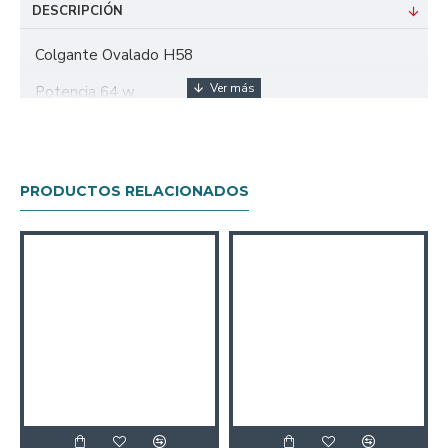
DESCRIPCIÓN
Colgante Ovalado H58
Potencia 64 w
Control Remoto
Dimerizable
PRODUCTOS RELACIONADOS
Cambia de Color
Largo 1.20 m
Ancho 25 cm
Altura Regulable con tensores