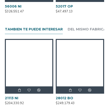
56006 NI
52017 OP
5
$326,551.47
$47,497.13
$
TAMBIEN TE PUEDE INTERESAR
DEL MISMO FABRICA
21113 NI
28012 BO
3
$204,330.92
$249,179.43
$