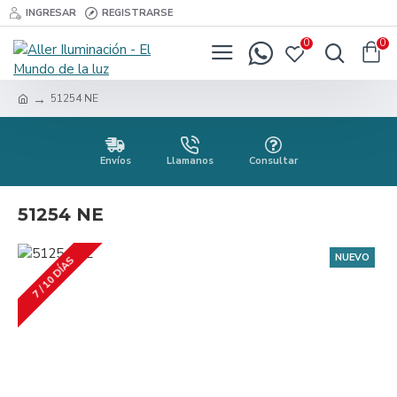
INGRESAR
REGISTRARSE
0
0
51254 NE
Envíos
Llamanos
Consultar
51254 NE
NUEVO
7 / 10 DÍAS