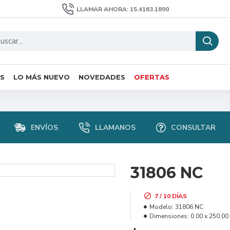
LLAMAR AHORA: 15.4163.1890
S
LO MÁS NUEVO
NOVEDADES
OFERTAS
ENVÍOS
LLAMANOS
CONSULTAR
31806 NC
7 / 10 DÍAS
Modelo:
31806 NC
Dimensiones:
0.00 x 250.00