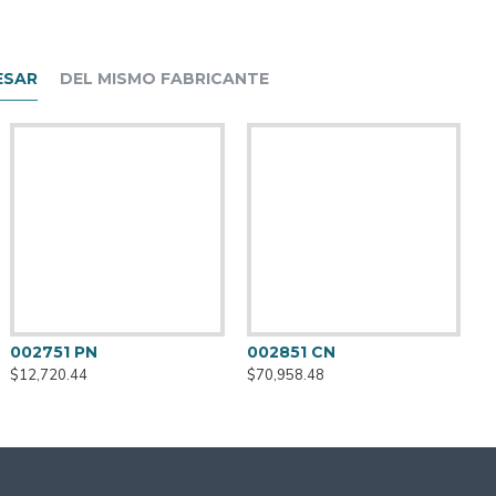
ESAR
DEL MISMO FABRICANTE
8690 NC
38026 CR
002751 PN
002851 CN
0
205,555.72
$321,677.53
$12,720.44
$70,958.48
$