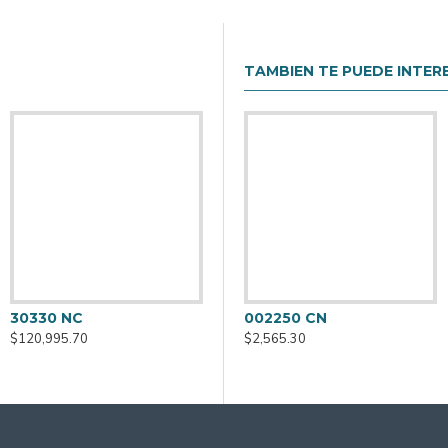
TAMBIEN TE PUEDE INTER
30330 NC
30332 NC
3
002250 CN
$120,995.70
$178,042.62
$
$2,565.30