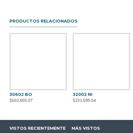
• BR Total
Producto realizado con s/cuero en blanco, marrón y negro
PRODUCTOS RELACIONADOS
Altura: 152 cm
PANTALLA
BASE:Ø 25 CM
30602 BO
32002 NI
$502,655.07
$231,595.04
VISTOS RECIENTEMENTE
MÁS VISTOS