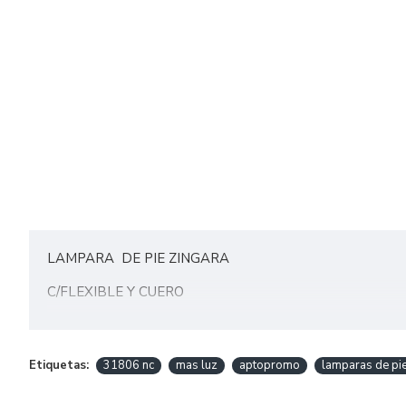
LAMPARA DE PIE ZINGARA
C/FLEXIBLE Y CUERO
TERMINACIONES:
• Platil Cuero
Etiquetas:
31806 nc
mas luz
aptopromo
lamparas de pi
• Platil Total
• BR Cuero