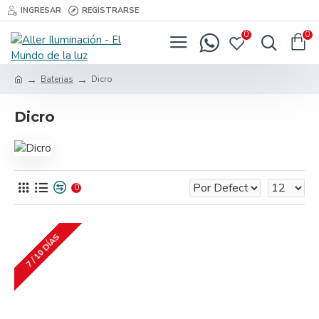
INGRESAR
REGISTRARSE
0
0
Baterias
Dicro
Dicro
0
7 / 10 DÍAS