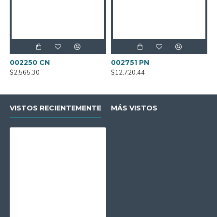
002250 CN
002751 PN
0
$2,565.30
$12,720.44
$
VISTOS RECIENTEMENTE
MÁS VISTOS