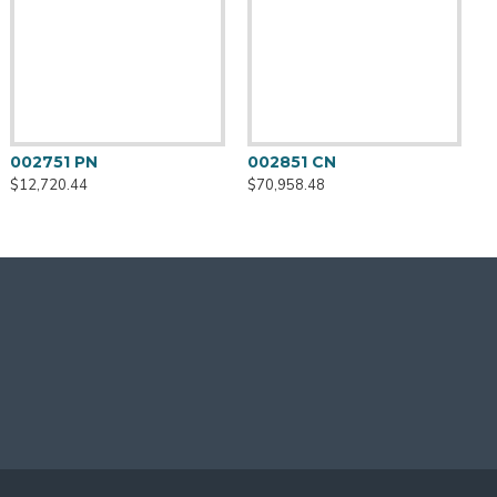
2700 NI
42800 NI
002751 PN
002851 CN
0
26,600.12
$27,160.12
$12,720.44
$70,958.48
$