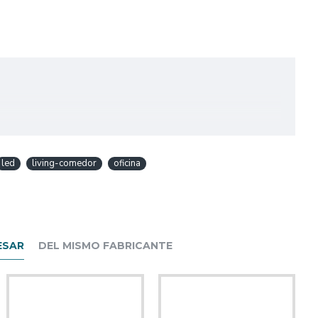
led
living-comedor
oficina
ESAR
DEL MISMO FABRICANTE