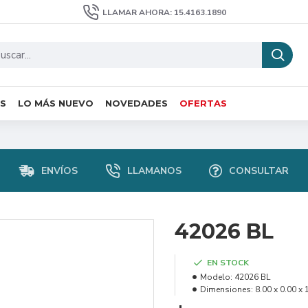
LLAMAR AHORA: 15.4163.1890
S
LO MÁS NUEVO
NOVEDADES
OFERTAS
ENVÍOS
LLAMANOS
CONSULTAR
42026 BL
EN STOCK
Modelo:
42026 BL
Dimensiones:
8.00 x 0.00 x 