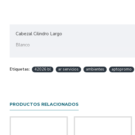
Cabezal Cilindro Largo
Blanco
Otros colores Negro
Con Antireflex
Etiquetas:
42026 bl
ar servicios
ambientes
aptopromo
Movimiento Italiano
Zocalo GU10
Led 7w no incluida
PRODUCTOS RELACIONADOS
Aluminio
Medidas:
13 x 8 cm