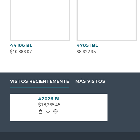
Apto Rieles, Bases, etc.
44106 BL
47051 BL
$10,886.07
$8,622.35
VISTOS RECIENTEMENTE
MÁS VISTOS
42026 BL
$18,265.45