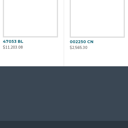
47053 BL
40650 PL
4
002250 CN
$11,203.08
$48,655.12
$
$2,565.30