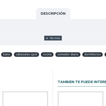
DESCRIPCIÓN
bano
cabezales spot
cocina
comedor diario
dormitorios
TAMBIEN TE PUEDE INTER